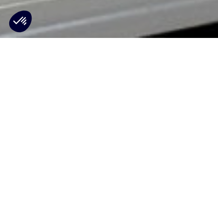
Eden Island, République des Seychelles, le 4 avril
2023
– Le producteur indépendant d’énergie
renouvelable Qair et PUC, la société des services publics
de la République des Seychelles, ont signé hier le premier
contrat d’achat d’électricité (PPA) de l’histoire des
Seychelles. Cette signature historique a eu lieu sur
Energy Observer, le premier navire zéro émission à être
autosuffisant en énergie, et servant de laboratoire pour la
transition écologique et plaidant en faveur des énergies
renouvelables.
Cette signature conclut les négociations entamées en
novembre 2019 lorsque Qair a remporté l’appel d’offres