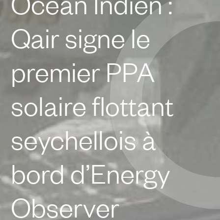
Océan Indien :
Qair signe le
premier PPA
solaire flottant
seychellois à
bord d’Energy
Observer