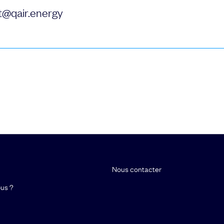
@qair.energy
Nous contacter
us ?