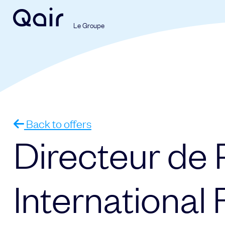
Le Groupe
Your request
Your application
Subject
Lastname
Back to offers
Directeur de
Lastname
Firstname
International 
Firstname
Mail address