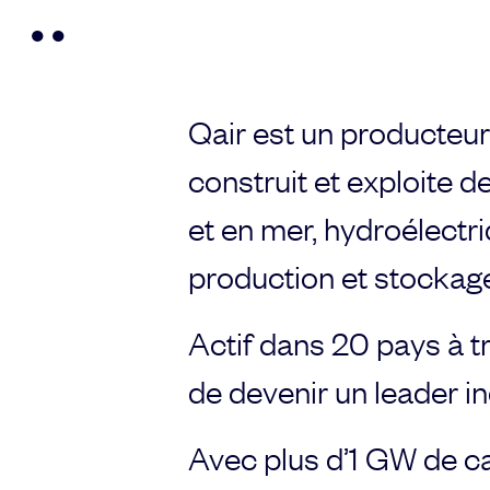
● ●
Email address
Qair est un producteur
Choose your attachment
construit et exploite d
et en mer, hydroélectri
Message
Choose your attachment
production et stockag
Actif dans 20 pays à tra
Send
de devenir un leader i
The information you provide will be used to process
your request. For more information, please consult
our privacy policy.
.
Avec plus d’1 GW de ca